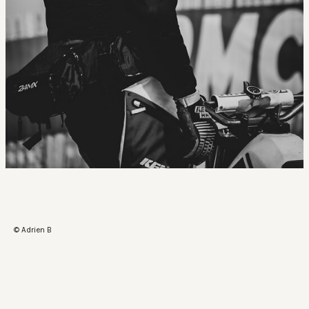
© Adrien B