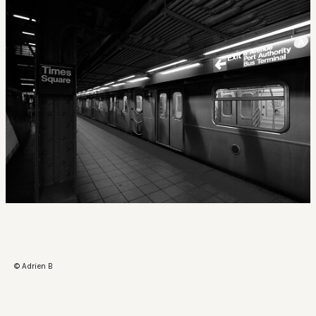
© Adrien B